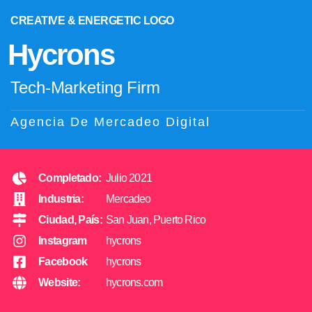
CREATIVE & ENERGETIC LOGO
Hycrons
Tech-Marketing Firm
Agencia De Mercadeo Digital
Completado:
Julio 2021
Industria:
Mercadeo
Ciudad, País:
San Juan, Puerto Rico
Instagram
hycrons
Facebook
hycrons
Website:
hycrons.com