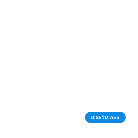
VEA NUESTROS ÚLTIMOS TRABAJOS
ÚLTIMOS
TRABAJOS
DISEÑO WEB