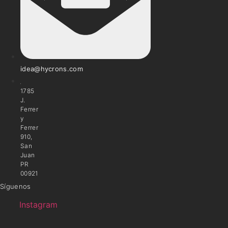
idea@hycrons.com
1785
J.
Ferrer
y
Ferrer
910,
San
Juan
PR
00921
Síguenos
Instagram