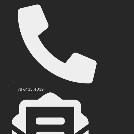
Ir
al
contenido
787.435.4039