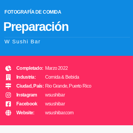
FOTOGRAFÍA DE COMIDA
Preparación
W Sushi Bar
Completado:
Marzo 2022
Industria:
Comida & Bebida
Ciudad, País:
Rio Grande, Puerto Rico
Instagram
wsushibar
Facebook
wsushibar
Website:
wsushibar.com