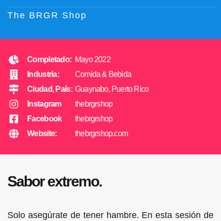
The BRGR Shop
Completado:
Mayo 2022
Industria:
Comida & Bebida
Ciudad, País:
Guaynabo, Puerto Rico
Instagram
thebrgrshop
Facebook
thebrgrshop
Website:
thebrgrshop.com
Sabor extremo.
Solo asegúrate de tener hambre. En esta sesión de