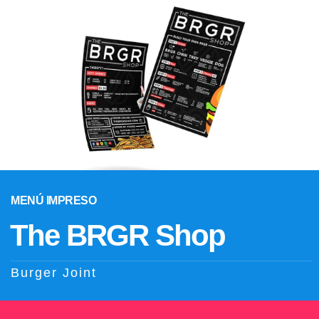
MENÚ IMPRESO
The BRGR Shop
Burger Joint