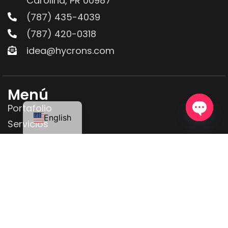
Carolina, PR 00987
(787) 435-4039
(787) 420-0318
idea@hycrons.com
Menú
Portafolio
English
Servicios
OPEN C
Blog
Nosotros
Contáctenos
Síguenos