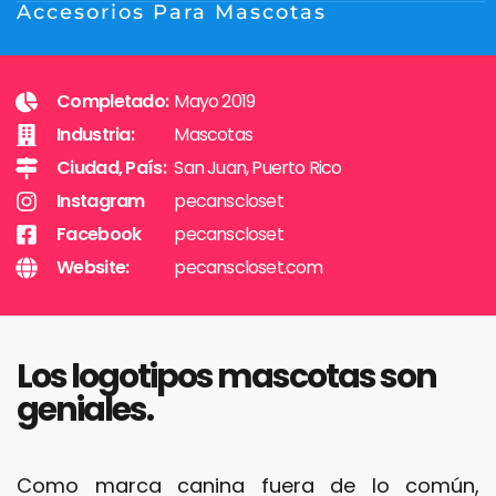
Accesorios Para Mascotas
Completado:
Mayo 2019
Industria:
Mascotas
Ciudad, País:
San Juan, Puerto Rico
Instagram
pecanscloset
Facebook
pecanscloset
Website:
pecanscloset.com
Los logotipos mascotas son
geniales.
Como marca canina fuera de lo común,