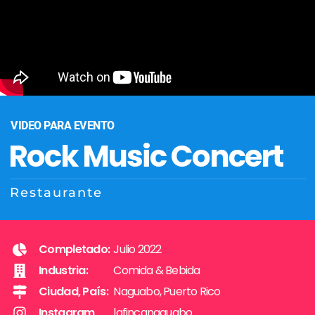
VIDEO PARA EVENTO
Rock Music Concert
Restaurante
Completado:
Julio 2022
Industria:
Comida & Bebida
Ciudad, País:
Naguabo, Puerto Rico
Instagram
lafincanaguabo