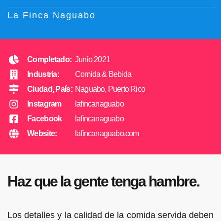
La Finca Naguabo
Completado:
Junio 2021
Industria:
Comida & Bebida
Ciudad, País:
Naguabo, Puerto Rico
Instagram
lafincanaguabo
Facebook
lafincanaguabo
Website:
lafincanaguabo.com
Haz que la gente tenga hambre.
Los detalles y la calidad de la comida servida deben