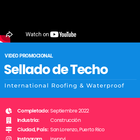
VIDEO PROMOCIONAL
Sellado de Techo
International Roofing & Waterproof
Completado:
Septiembre 2022
Industria:
Construcción
Ciudad, País:
San Lorenzo, Puerto Rico
Instagram
irwprvi