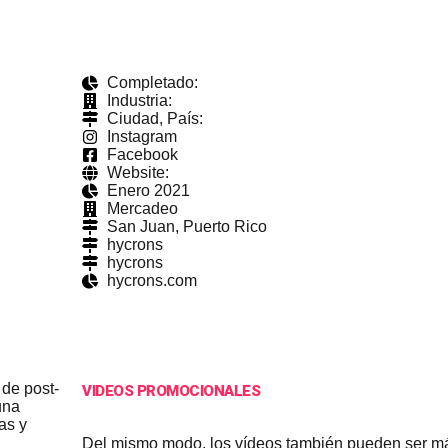
Completado:
Industria:
Ciudad, País:
Instagram
Facebook
Website:
Enero 2021
Mercadeo
San Juan, Puerto Rico
hycrons
hycrons
hycrons.com
 de post-
VIDEOS PROMOCIONALES
una
as y
Del mismo modo, los vídeos también pueden ser m