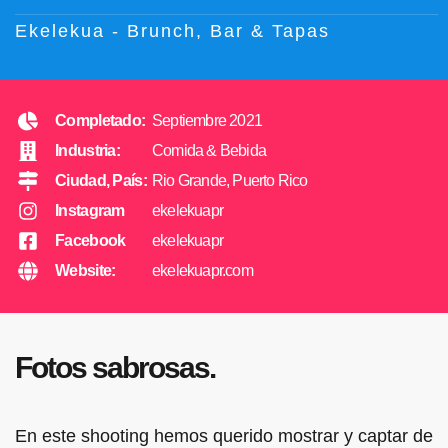
Ekelekua - Brunch, Bar & Tapas
Completado:
Septiembre 2021
Industria:
Comida & Bebida
Ciudad, País:
Rio Grande, Puerto Rico
Instagram
ekelekuapr
Facebook
ekelekuapr
Website:
ekelekuapr.com
Fotos sabrosas.
En este shooting hemos querido mostrar y captar de