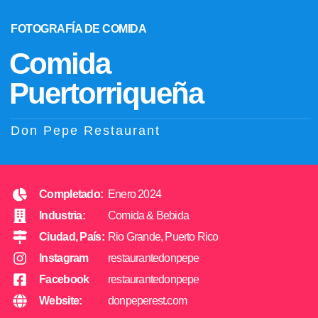
FOTOGRAFÍA DE COMIDA
Comida
Puertorriqueña
Don Pepe Restaurant
Completado:
Enero 2024
Industria:
Comida & Bebida
Ciudad, País:
Rio Grande, Puerto Rico
Instagram
restaurantedonpepe
Facebook
restaurantedonpepe
Website:
donpeperest.com