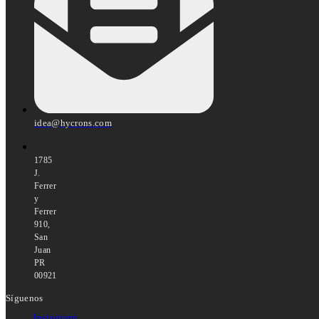
idea@hycrons.com
1785
J.
Ferrer
y
Ferrer
910,
San
Juan
PR
00921
Síguenos
Instagram