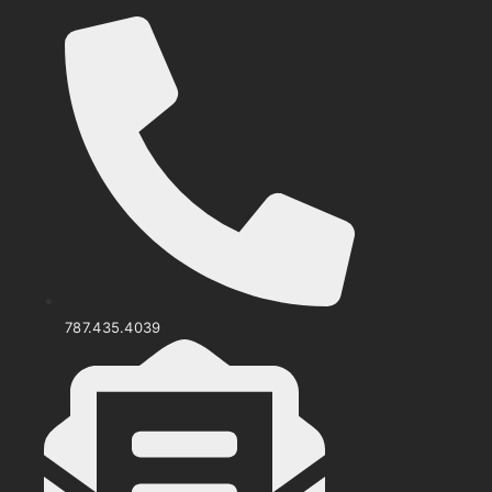
Ir
al
contenido
787.435.4039