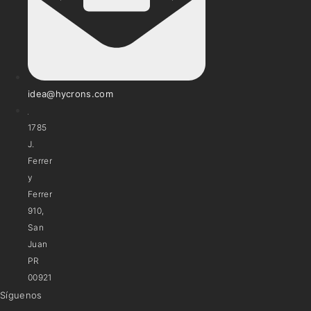
idea@hycrons.com
1785
J.
Ferrer
y
Ferrer
910,
San
Juan
PR
00921
Síguenos