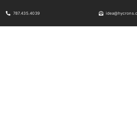
787.435.4039
idea@hycrons.